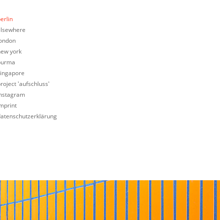
erlin
elsewhere
london
new york
burma
singapore
roject 'aufschluss'
instagram
mprint
datenschutzerklärung