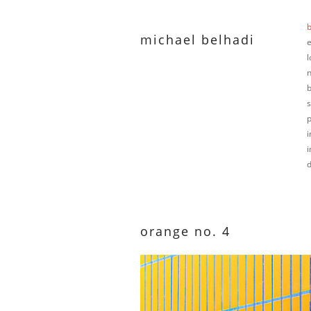
b
michael belhadi
p
i
orange no. 4